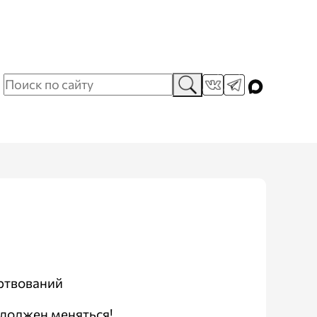
ртвований
 должен меняться!