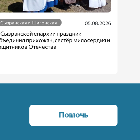
Сызранская и Шигонская
05.08.2026
 Сызранской епархии праздник
бъединил прихожан, сестёр милосердия и
ащитников Отечества
Помочь