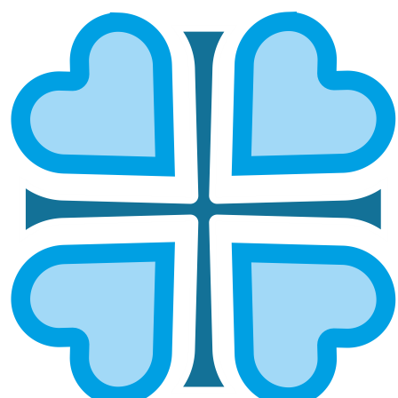
ПЕРМСКАЯ И КУНГУРСКАЯ
ГЛАВНАЯ
МИТРОПОЛИИ
ПЕРМСКАЯ И КУНГУРСКАЯ
Епархией управляет митрополит Пермский и
Кунгурский Мефодий.
ОСНОВНЫЕ НАПРАВЛЕНИЯ
РАБОТЫ
Социальное служение
Руководитель:
иерей Димитрий Таранченко