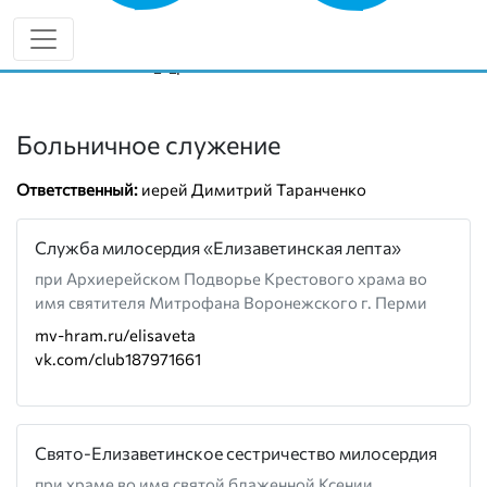
8 (919) 443-63-42
miloserdie59.ru
vk.com/miloserdie_v_permi
Больничное служение
Ответственный:
иерей Димитрий Таранченко
Служба милосердия «Елизаветинская лепта»
при Архиерейском Подворье Крестового храма во
имя святителя Митрофана Воронежского г. Перми
mv-hram.ru/elisaveta
vk.com/club187971661
Свято-Елизаветинское сестричество милосердия
при храме во имя святой блаженной Ксении