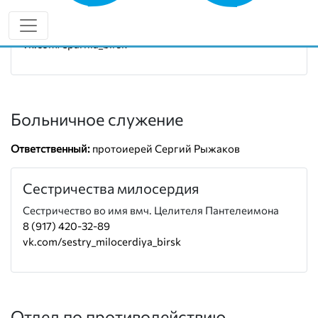
Руководитель:
протоиерей Сергий Рыжаков
8 (937) 478-88-99
vk.com/eparhia_birsk
Больничное служение
Ответственный:
протоиерей Сергий Рыжаков
Сестричества милосердия
Сестричество во имя вмч. Целителя Пантелеимона
8 (917) 420-32-89
vk.com/sestry_milocerdiya_birsk
Отдел по противодействию