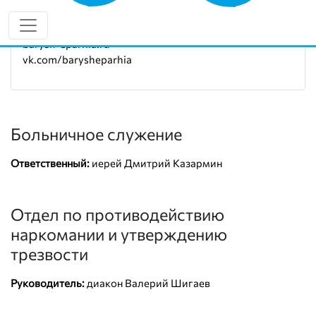
Руководитель:
протоиерей Василий Бестрицкий
7 (927) 806-74-01
barysh-eparhia.ru
vk.com/barysheparhia
Больничное служение
Ответственный:
иерей Дмитрий Казармин
Отдел по противодействию
наркомании и утверждению
трезвости
Руководитель:
диакон Валерий Шигаев