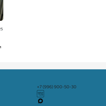
25
и
+7 (996) 900-50-30