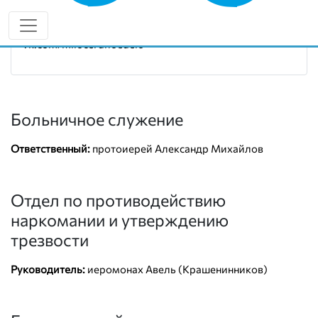
Руководитель:
иерей Виталий Ульянов
8 (927) 456-89-56
vk.com/milocerdnoedelo
Больничное служение
Ответственный:
протоиерей Александр Михайлов
Отдел по противодействию
наркомании и утверждению
трезвости
Руководитель:
иеромонах Авель (Крашенинников)