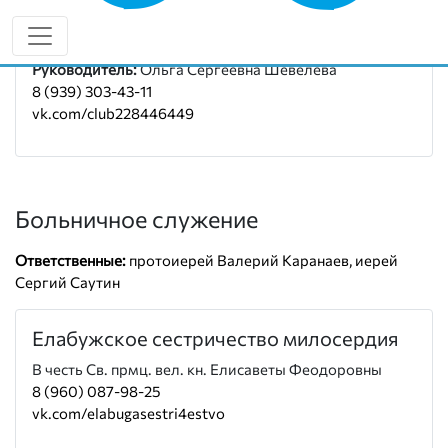
Социальный отдел епархии
Руководитель:
Ольга Сергеевна Шевелева
8 (939) 303-43-11
vk.com/club228446449
Больничное служение
Ответственные:
протоиерей Валерий Каранаев, иерей
Сергий Саутин
Елабужское сестричество милосердия
В честь Св. прмц. вел. кн. Елисаветы Феодоровны
8 (960) 087-98-25
vk.com/elabugasestri4estvo