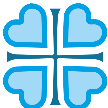
Подписаться
НОВОСТИ
Поддержать проект
Карта
Через банк
СМС
Выберите "ежемесячно" - это устойчивая и регулярная
помощь без дополнительных трат времени. Или можно
пожертвовать разово.