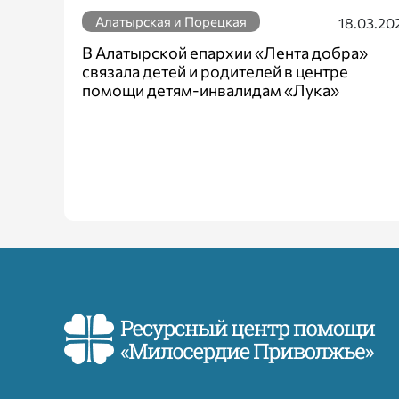
Алатырская и Порецкая
18.03.20
В Алатырской епархии «Лента добра»
связала детей и родителей в центре
помощи детям-инвалидам «Лука»