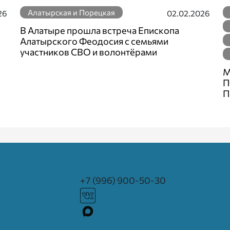
Алатырская и Порецкая
26
02.02.2026
В Алатыре прошла встреча Епископа
Алатырского Феодосия с семьями
участников СВО и волонтёрами
М
П
П
+7 (996) 900-50-30