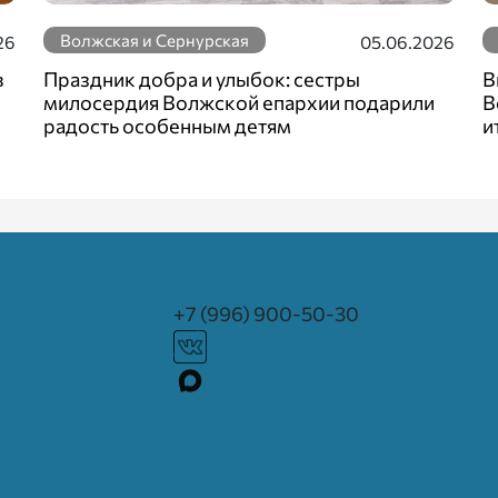
Волжская и Сернурская
26
05.06.2026
в
Праздник добра и улыбок: сестры
В
милосердия Волжской епархии подарили
В
радость особенным детям
и
+7 (996) 900-50-30