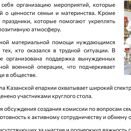
 себя организацию мероприятий, которые
й о ценности семьи и материнства. Кроме
е праздники, которые помогают укреплять
 позитивную атмосферу.
есной материальной помощи нуждающимся
тех, кто оказался в трудной ситуации. В
же организована поддержка вынужденных
ной военной операции, что подчеркивает
и в обществе.
ла Казанской епархии охватывает широкий спект
енено участниками круглого стола.
я обсуждения создания комиссии по вопросам се
отовность к активному сотрудничеству и обмену 
сутствующих за участие и подчеркнул важность 