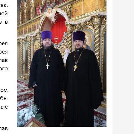
ва.
ной
в в
рея
рея
лав
ого
пом
жбы
ные
лав