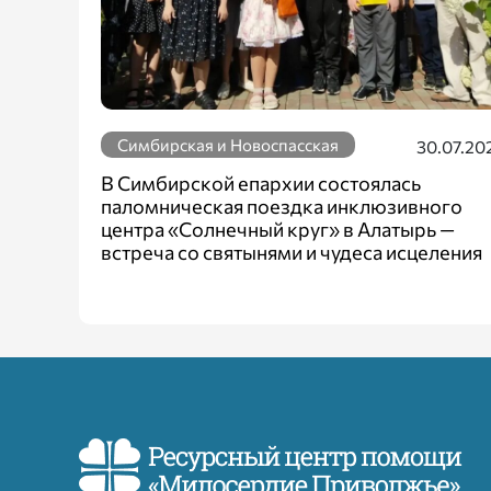
Симбирская и Новоспасская
30.07.20
В Симбирской епархии состоялась
паломническая поездка инклюзивного
центра «Солнечный круг» в Алатырь —
встреча со святынями и чудеса исцеления