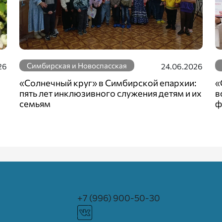
Симбирская и Новоспасская
26
24.06.2026
«Солнечный круг» в Симбирской епархии:
«
пять лет инклюзивного служения детям и их
в
семьям
ф
+7 (996) 900-50-30