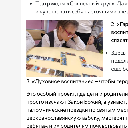
Театр моды «Солнечный круг»: Даже
и чувствовать себя настоящими зве
2. «Га
воспи
спасат
Здесь
подел
еще б
3. «Духовное воспитание» – чтобы сер
Это особый проект, где дети и родител
просто изучают Закон Божий, а узнают, 
паломнические поездки по святым мест
церковнославянскую азбуку, мастерят п
ребятам и их родителям почувствовать