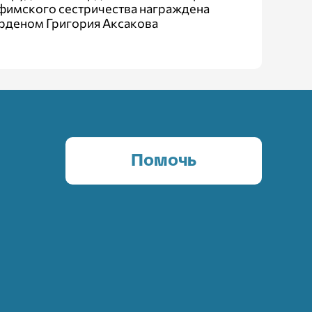
фимского сестричества награждена
рденом Григория Аксакова
Помочь