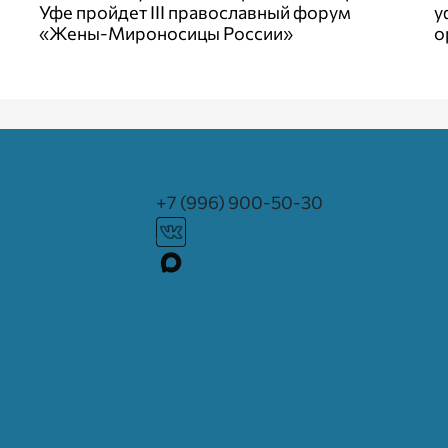
Уфе пройдет III православный форум
у
«Жены-Мироносицы России»
о
+7 (996) 900-50-30