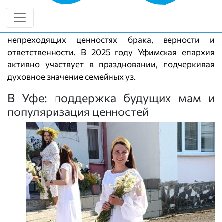
приуроченный ко дню памяти святых благоверных
князя Петра и княгини Февронии Муромских. Этот
праздник является важным напоминанием о
непреходящих ценностях брака, верности и
ответственности. В 2025 году Уфимская епархия
активно участвует в праздновании, подчеркивая
духовное значение семейных уз.
В Уфе: поддержка будущих мам и
популяризация ценностей