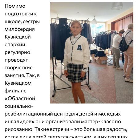
Помимо
подготовки к
школе, сестры
милосердия
Кузнецкой
епархии
регулярно
проводят
творческие
занятия. Так, в
Кузнецком
филиале
«Областной
социально-
реабилитационный центр для детей и молодых
инвалидов» они организовали мастер-класс по
рисованию. Такие встречи – это большая радость,
когда лица детей светятся счастьем, а в их сердцах