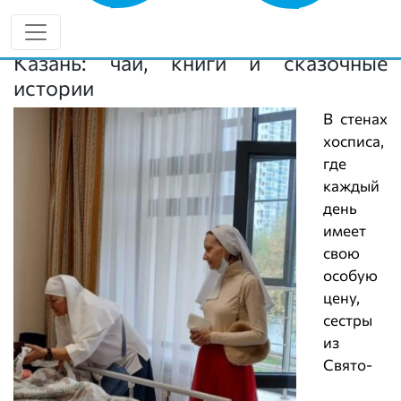
помочь, причем делают они это с душой и без
лишнего официоза.
Казань: чай, книги и сказочные
истории
В стенах
хосписа,
где
каждый
день
имеет
свою
особую
цену,
сестры
из
Свято-