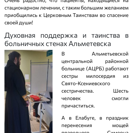
Очень радостно, что пациенты, находящиеся на
стационарном лечении, с таким большим желанием
приобщились к Церковным Таинствам во спасение
своей души!
Духовная поддержка и таинства в
больничных стенах Альметевска
В Альметьевской
центральной районной
больнице (АЦРБ) работают
сестры милосердия из
Свято-Ксениевского
сестричества. Шесть
человек смогли
причаститься.
А в Елабуге, в праздник
перенесения мощей
праведного Симеона