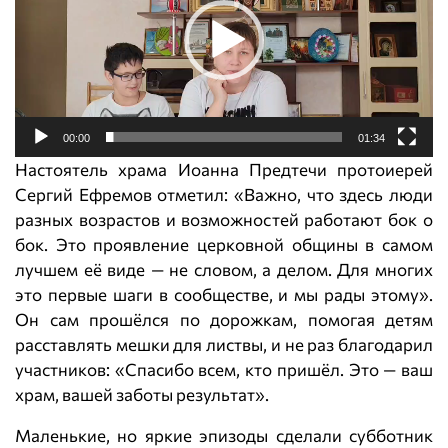
е
о
п
л
е
е
00:00
01:34
р
Настоятель храма Иоанна Предтечи протоиерей
Сергий Ефремов отметил: «Важно, что здесь люди
разных возрастов и возможностей работают бок о
бок. Это проявление церковной общины в самом
лучшем её виде — не словом, а делом. Для многих
это первые шаги в сообществе, и мы рады этому».
Он сам прошёлся по дорожкам, помогая детям
расставлять мешки для листвы, и не раз благодарил
участников: «Спасибо всем, кто пришёл. Это — ваш
храм, вашей заботы результат».
Маленькие, но яркие эпизоды сделали субботник