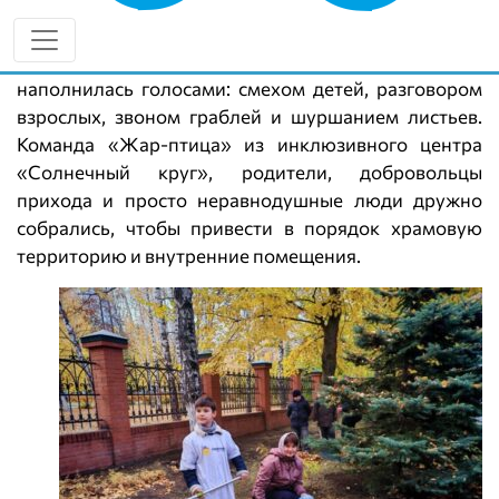
территория, а настоящий тёплый праздник заботы.
Территория храме святого пророка Божия Иоанна
Предтечи Ульяновска Симбирский епархии
наполнилась голосами: смехом детей, разговором
взрослых, звоном граблей и шуршанием листьев.
Команда «Жар‑птица» из инклюзивного центра
«Солнечный круг», родители, добровольцы
прихода и просто неравнодушные люди дружно
собрались, чтобы привести в порядок храмовую
территорию и внутренние помещения.