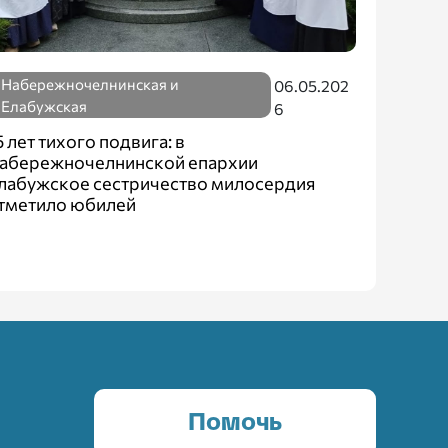
Набережночелнинская и
06.05.202
Елабужская
6
5 лет тихого подвига: в
абережночелнинской епархии
лабужское сестричество милосердия
тметило юбилей
Помочь