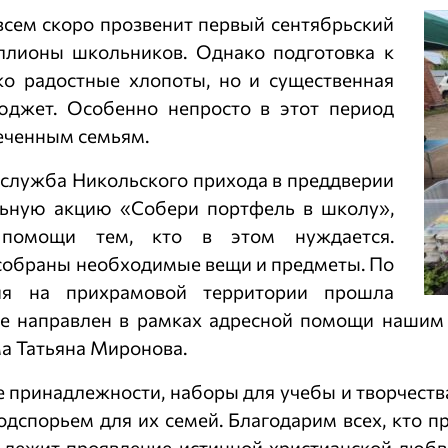
всем скоро прозвенит первый сентябрьский
ллионы школьников. Однако подготовка к
ко радостные хлопоты, но и существенная
юджет. Особенно непросто в этот период
еченным семьям.
служба Никольского прихода в преддверии
льную акцию «Собери портфель в школу»,
 помощи тем, кто в этом нуждается.
обраны необходимые вещи и предметы. По
ния на прихрамовой территории прошла
 же направлен в рамках адресной помощи нашим
а Татьяна Миронова.
 принадлежности, наборы для учебы и творчества
одспорьем для их семей. Благодарим всех, кто п
й лежит проявление истинной христианской любв