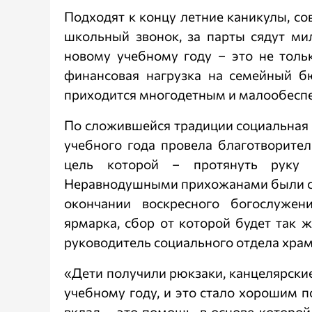
Подходят к концу летние каникулы, со
школьный звонок, за парты сядут ми
новому учебному году – это не толь
финансовая нагрузка на семейный б
приходится многодетным и малообесп
По сложившейся традиции социальная 
учебного года провела благотворите
цель которой – протянуть руку
Неравнодушными прихожанами были с
окончании воскресного богослуже
ярмарка, сбор от которой будет так
руководитель социального отдела храм
«Дети получили рюкзаки, канцелярские
учебному году, и это стало хорошим п
вклад – это помощь, в основе которо