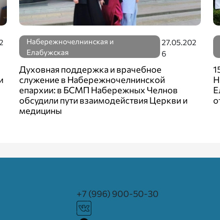
Набережночелнинская и
2
27.05.202
Елабужская
6
Духовная поддержка и врачебное
1
и
служение в Набережночелнинской
Н
епархии: в БСМП Набережных Челнов
Е
обсудили пути взаимодействия Церкви и
о
медицины
+7 (996) 900-50-30