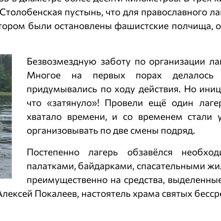
Столобенская пустынь, что для православного ла
 котором были остановлены фашистские полчища, 
Безвозмездную заботу по организации лаг
Многое на первых порах делалось 
придумывались по ходу действия. Но иниц
что «затянуло»! Провели ещё один лаге
хватало времени, и со временем стали 
организовывать по две смены подряд.
Постепенно лагерь обзавёлся необхо
палатками, байдарками, спасательными жи
преимущественно на средства, выделенные 
Алексей Покалеев, настоятель храма святых бес