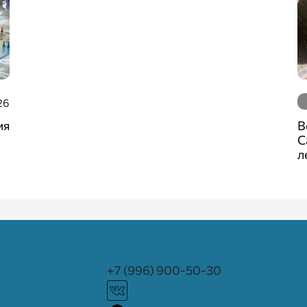
26
ия
В
С
л
+7 (996) 900-50-30