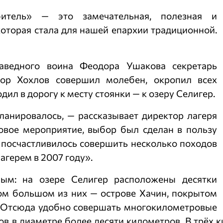
итель» — это замечательная, полезная и
которая стала для нашей епархии традиционной.
аведного воина Феодора Ушакова секретарь
тор Хохлов совершил молебен, окропил всех
дил в дорогу к месту стоянки — к озеру Селигер.
ланировалось, — рассказывает директор лагеря
овое мероприятие, выбор был сделан в пользу
е посчастливилось совершить несколько походов
агерем в 2007 году».
ным: на озере Селигер расположены десятки
ом большом из них — острове Хачин, покрытом
 Отсюда удобно совершать многокилометровые
ов в диаметре более десяти километров. В трёх 