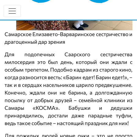
Самарское Елизавето-Варваринское сестричество и
драгоценный дар зрения
Для подопечных Саарского сестричества
милосердия это был день, который они ждали с
особым трепетом. Подобно кадрам из старого кино,
когда разносится весть: «Барин едет! Барин едет!», –
так и в сердцах насельников царило предвкушение.
Конечно, ждали они не барина, а долгожданную
посылку от добрых друзей – семейной клиники из
Самары «КОСМА». Бабушки и дедушки
принарядились, достали даже парадные туфли,
ведь такое событие – настоящий праздник для них!
Для пожилых людей новые очки – это не просто