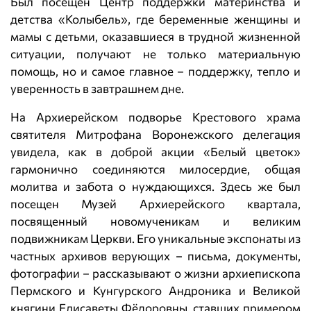
Был посещен Центр поддержки материнства и
детства «Колыбель», где беременные женщины и
мамы с детьми, оказавшиеся в трудной жизненной
ситуации, получают не только материальную
помощь, но и самое главное – поддержку, тепло и
уверенность в завтрашнем дне.
На Архиерейском подворье Крестового храма
святителя Митрофана Воронежского делегация
увидела, как в доброй акции «Белый цветок»
гармонично соединяются милосердие, общая
молитва и забота о нуждающихся. Здесь же был
посещен Музей Архиерейского квартала,
посвященный новомученикам и великим
подвижникам Церкви. Его уникальные экспонаты из
частных архивов верующих – письма, документы,
фотографии – рассказывают о жизни архиепископа
Пермского и Кунгурского Андроника и Великой
княгини Елисаветы Фёдоровны, ставших примером