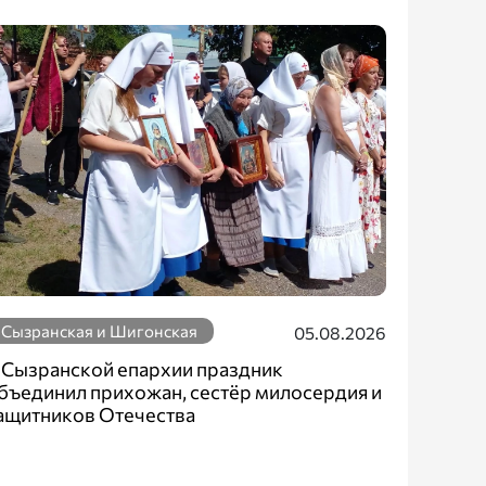
Сызранская и Шигонская
05.08.2026
 Сызранской епархии праздник
бъединил прихожан, сестёр милосердия и
ащитников Отечества