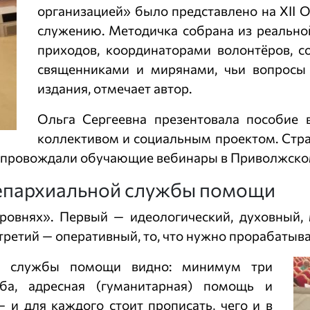
организацией» было представлено на XII
служению. Методичка собрана из реально
приходов, координаторами волонтёров, с
священниками и мирянами, чьи вопросы 
издания, отмечает автор.
Ольга Сергеевна презентовала пособие 
коллективом и социальным проектом. Стра
сопровождали обучающие вебинары в Приволжско
 епархиальной службы помощи
уровнях». Первый — идеологический, духовный, 
; третий — оперативный, то, что нужно прорабатыва
ой службы помощи видно: минимум три
ба, адресная (гуманитарная) помощь и
и для каждого стоит прописать, чего и в