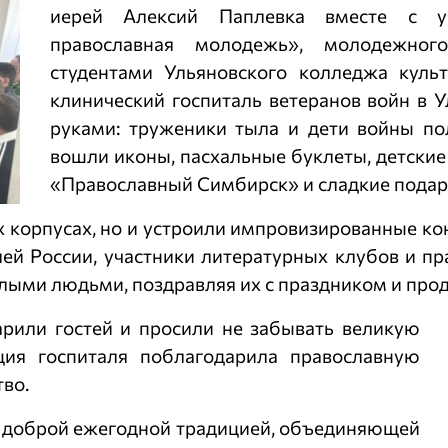
иерей Алексий Паплевка вместе с у
православная молодежь», молодежног
студентами Ульяновского колледжа культ
клинический госпиталь ветеранов войн в У
руками: труженики тыла и дети войны по
вошли иконы, пасхальные буклеты, детские 
«Православный Симбирск» и сладкие подар
х корпусах, но и устроили импровизированные ко
ей России, участники литературных клубов и п
илыми людьми, поздравляя их с праздником и п
арили гостей и просили не забывать великую
ия госпиталя поблагодарила православную
во.
а доброй ежегодной традицией, объединяющей