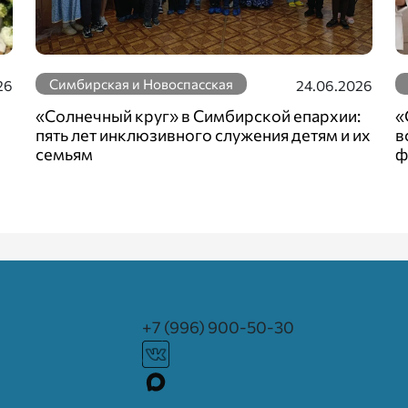
Симбирская и Новоспасская
26
24.06.2026
«Солнечный круг» в Симбирской епархии:
«
пять лет инклюзивного служения детям и их
в
семьям
ф
+7 (996) 900-50-30