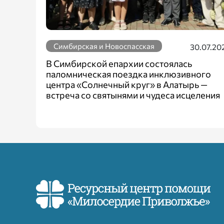
Симбирская и Новоспасская
30.07.20
В Симбирской епархии состоялась
паломническая поездка инклюзивного
центра «Солнечный круг» в Алатырь —
встреча со святынями и чудеса исцеления