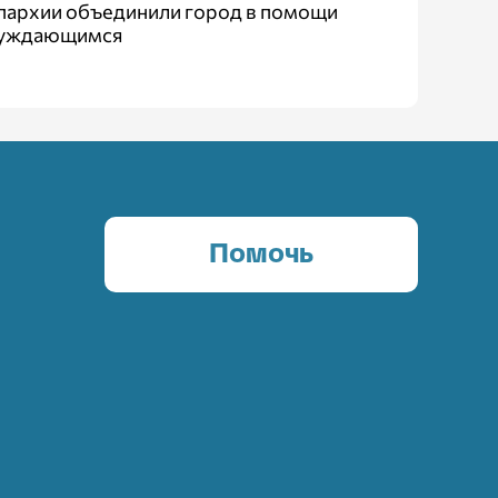
пархии объединили город в помощи
уждающимся
Помочь