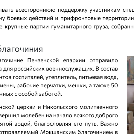
ывать всестороннюю поддержку участникам спец
ну боевых действий и прифронтовые территории.
е крупные партии гуманитарного груза, собранн
благочиния
гочиние Пензенской епархии отправило
 для российских военнослужащих. В состав
ов госпиталей, утеплитель, питьевая вода,
иены, рабочие перчатки, мешки, а также 50
ных с особой заботой.
нской церкви и Никольского молитвенного
ершил молебен на начало всякого доброго
ятой водой, благословляя его путь. Важно
з, отправляемый Мокшанским благочинием в