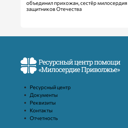
объединил прихожан, сестёр милосердия
защитников Отечества
Ресурcный центр
Документы
Реквизиты
Контакты
Отчетность