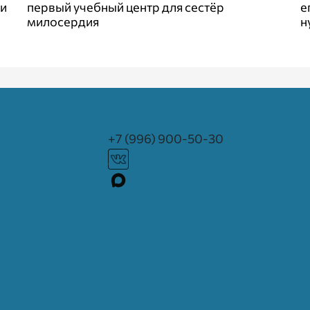
 и
первый учебный центр для сестёр
е
милосердия
н
+7 (996) 900-50-30