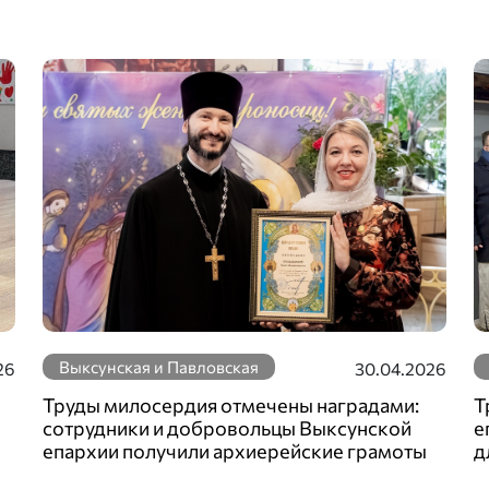
Выксунская и Павловская
26
30.04.2026
Труды милосердия отмечены наградами:
Т
сотрудники и добровольцы Выксунской
е
епархии получили архиерейские грамоты
д