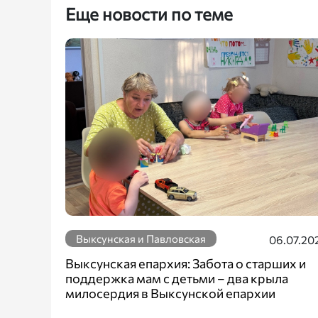
Еще новости по теме
Выксунская и Павловская
06.07.20
Выксунская епархия: Забота о старших и
поддержка мам с детьми – два крыла
милосердия в Выксунской епархии