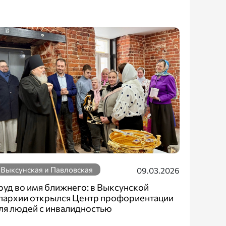
Выксунская и Павловская
09.03.2026
руд во имя ближнего: в Выксунской
пархии открылся Центр профориентации
ля людей с инвалидностью