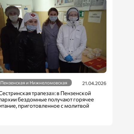
Пензенская и Нижнеломовская
21.04.2026
Сестринская трапеза»: в Пензенской
пархии бездомные получают горячее
итание, приготовленное с молитвой