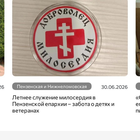
Пензенская и Нижнеломовская
26
30.06.2026
Летнее служение милосердия в
«
Пензенской епархии – забота о детях и
е
ветеранах
п