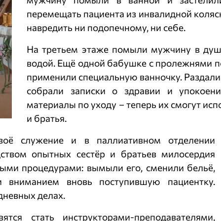
перемещать пациента из инвалидной коляск
навредить ни подопечному, ни себе.
На третьем этаже помыли мужчину в душе
водой. Ещё одной бабушке с пролежнями п
применили специальную ванночку. Раздали
собрали записки о здравии и упокоени
материалы по уходу – теперь их смогут ис
и братья.
своё служение и в паллиативном отделении
дством опытных сестёр и братьев милосердия
ыми процедурами: вымыли его, сменили бельё,
 вниманием вновь поступившую пациентку.
дневных делах.
ятся стать инструкторами-преподавателями,