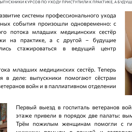
ВЫПУСКНИКИ КУРСОВ ПО УХОДУ ПРИСТУПИЛИ К ПРАКТИКЕ, А БУД
азвитие системы профессионального ухода
ных события произошли одновременно: с
ого потока младших медицинских сестёр
ки на практике, а с другой – будущие
вились стажироваться в ведущий центр
тока младших медицинских сестёр. Теперь
я в деле: выпускники помогают сёстрам
ветеранов войн и в паллиативном отделении
Первый выезд в госпиталь ветеранов во
этаже привели в порядок две палаты: вы
Трём пожилым женщинам помогли с гиг
мужчину помыли в ванной и застелили