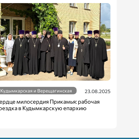
Кудымкарская и Верещагинская
23.08.2025
ердце милосердия Прикамья: рабочая
оездка в Кудымкарскую епархию