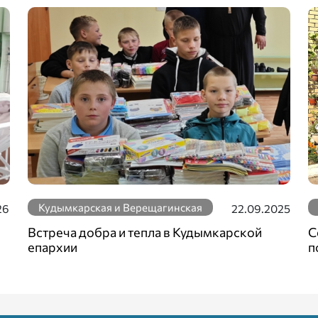
Кудымкарская и Верещагинская
26
22.09.2025
Встреча добра и тепла в Кудымкарской
С
епархии
п