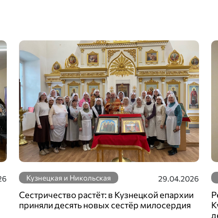
Кузнецкая и Никольская
26
29.04.2026
Сестричество растёт: в Кузнецкой епархии
Р
приняли десять новых сестёр милосердия
К
д