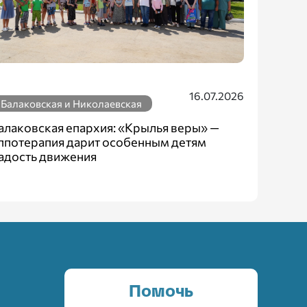
бала
16.07.2026
Балаковская и Николаевская
алаковская епархия: «Крылья веры» —
ппотерапия дарит особенным детям
адость движения
Помочь