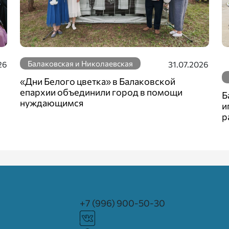
Балаковская и Николаевская
26
31.07.2026
«Дни Белого цветка» в Балаковской
епархии объединили город в помощи
Б
нуждающимся
и
р
+7 (996) 900-50-30