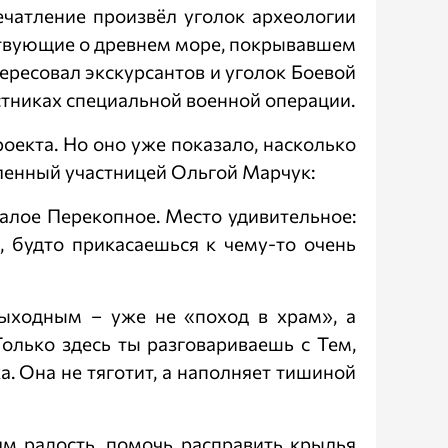
ечатление произвёл уголок археологии
ствующие о древнем море, покрывавшем
тересовал экскурсантов и уголок Боевой
стниках специальной военной операции.
оекта. Но оно уже показало, насколько
вленный участницей Ольгой Марчук:
Малое Перекопное. Место удивительное:
о, будто прикасаешься к чему-то очень
выходным – уже не «поход в храм», а
Только здесь ты разговариваешь с Тем,
а. Она не тяготит, а наполняет тишиной
м радость, помочь расправить крылья