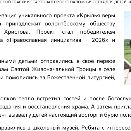
ВСКОЙ ЕПАРХИИ СТАРТОВАЛ ПРОЕКТ ПАЛОМНИЧЕСТВА ДЛЯ ДЕТЕЙ-
изация уникального проекта «Крылья веры
а принадлежит волонтёрскому обществу
 Христова. Проект стал победителем
са «Православная инициатива – 2026» и
нными детьми отправились в своё первое
храм Святой Живоначальной Троицы в селе
и помолились за Божественной литургией,
олков тепло встретил гостей и после богослу
создания и восстановления храма. А затем пригл
ент вызвал у детей настоящий восторг и бурю по
правились в школьный музей. Ребята с интерес