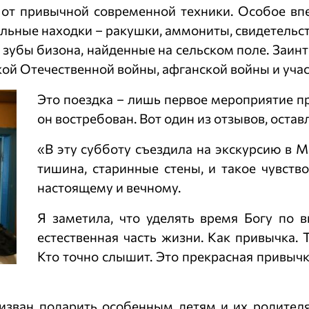
 от привычной современной техники. Особое вп
тельные находки – ракушки, аммониты, свидетель
 зубы бизона, найденные на сельском поле. Заин
ой Отечественной войны, афганской войны и уча
Это поездка – лишь первое мероприятие пр
он востребован. Вот один из отзывов, оста
«В эту субботу съездила на экскурсию в 
тишина, старинные стены, и такое чувств
настоящему и вечному.
Я заметила, что уделять время Богу по 
естественная часть жизни. Как привычка. 
Кто точно слышит. Это прекрасная привычк
ризван подарить особенным детям и их родителя