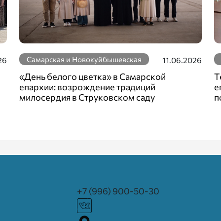
Самарская и Новокуйбышевская
26
11.06.2026
«День белого цветка» в Самарской
Т
епархии: возрождение традиций
е
милосердия в Струковском саду
п
+7 (996) 900-50-30