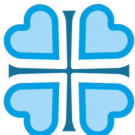
Подписаться
ПОЖЕРТВОВАНИЕ ДЕТЯМ
Для чего нужны пожертвования
детям?
Пожертвование детям — это возможность
подарить надежду, здоровье и радость тем, кто
особенно нуждается в поддержке. Средства идут
на лечение, реабилитацию, покупку лекарств и
оборудования, помощь детям-сиротам и
малообеспеченным семьям. Благотворительная
помощь детям помогает обеспечить им питание,
одежду, школьные принадлежности и участие в
развивающих программах. Пожертвования на