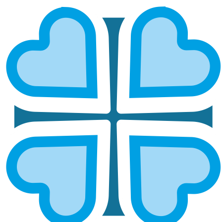
Подписаться
ПОМОЩЬ РОДИТЕЛЯМ РЕБЁНКА-
ИНВАЛИДА
Почему так важна поддержка
родителей детей-инвалидов?
Помощь родителям ребёнка-инвалида — это не
только материальная, но и глубокая
человеческая поддержка. Семьи,
воспитывающие детей с особенностями
здоровья, ежедневно сталкиваются с
трудностями ухода, лечения и социальной
адаптации. Социальная помощь семьям с
детьми-инвалидами помогает родителям не