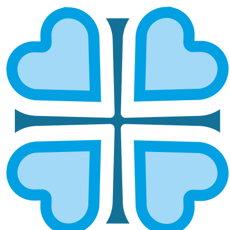
Подписаться
ПОМОЩЬ ПРОДУКТАМИ
Почему так важна помощь
продуктами питания
нуждающимся?
Помощь продуктами — один из самых простых и
действенных способов поддержки людей,
оказавшихся в беде. Гуманитарная помощь
продуктами питания позволяет семьям,
пенсионерам, инвалидам и одиноким людям не
остаться без самого необходимого. Социальная
помощь продуктами помогает пережить трудные
периоды, сохранить здоровье и силы.