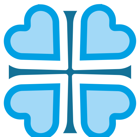
Подписаться
ПЕРЕВЕСТИ ДЕНЬГИ НА
БЛАГОТВОРИТЕЛЬНОСТЬ
Как перевести деньги на
благотворительность?
Перевести деньги на благотворительность
можно быстро и безопасно через сайт miloserdie-
privolgie.ru. На странице пожертвований вы
можете выбрать сумму, направление помощи и
удобный способ перевода — банковской картой,
онлайн-кошельком или по реквизитам. Каждый
перевод средств на благотворительность
направляется на конкретные нужды: покупку