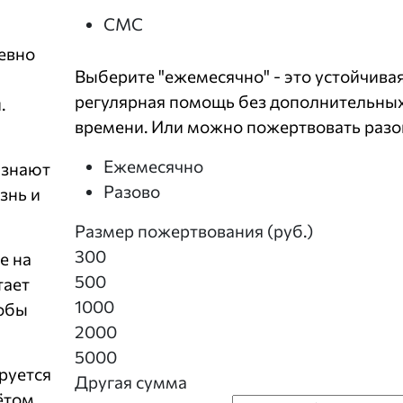
СМС
евно
Выберите "ежемесячно" - это устойчивая
регулярная помощь без дополнительных
.
времени. Или можно пожертвовать разо
Ежемесячно
 знают
Разово
знь и
Размер пожертвования (руб.)
300
е на
500
тает
1000
тобы
2000
5000
руется
Другая сумма
ётом,