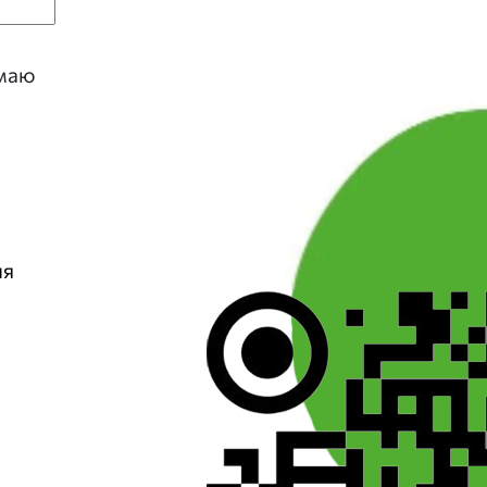
имаю
ия