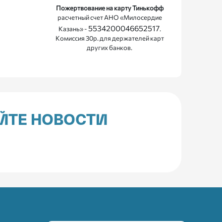
Пожертвование на карту Тинькофф
расчетный счет АНО «Милосердие
5534200046652517
Казань» -
.
Комиссия 30р. для держателей карт
других банков.
ЙТЕ НОВОСТИ