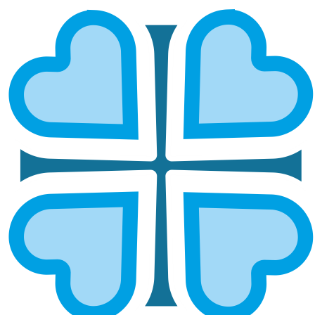
Подписаться
ЛЕКАРСТВЕННАЯ ПОМОЩЬ
Почему так важна лекарственная
помощь нуждающимся?
Лекарственная помощь — это возможность
сохранить здоровье и жизнь тех, кто не может
позволить себе покупку дорогостоящих
препаратов. Гуманитарная помощь лекарствами
особенно необходима пожилым, хроническим
больным и людям, оказавшимся в трудной
жизненной ситуации. Социальная помощь
медикаментами помогает получить необходимое
лечение вовремя, предотвращая осложнения и