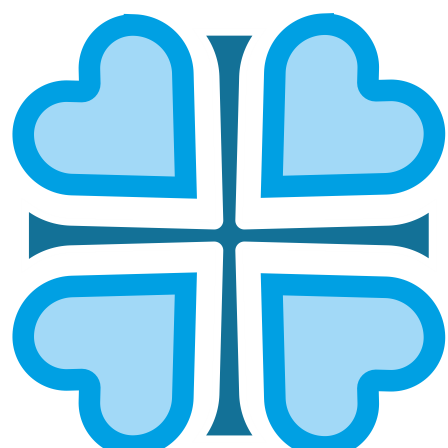
Подписаться
ГУМАНИТАРНАЯ ПОМОЩЬ НА ВЕЩИ
Для чего нужна гуманитарная
помощь на вещи?
Гуманитарная помощь на вещи — это один из
самых востребованных видов поддержки
нуждающихся. Тёплая одежда, обувь,
постельные принадлежности, детские вещи и
предметы быта особенно необходимы семьям с
детьми, пожилым, беженцам и бездомным.
Служба
«Милосердие Приволжье»
организует
сбор и передачу одежды и вещей тем, кто
оказался в беде. Отдать вещи беженцам в Казани,