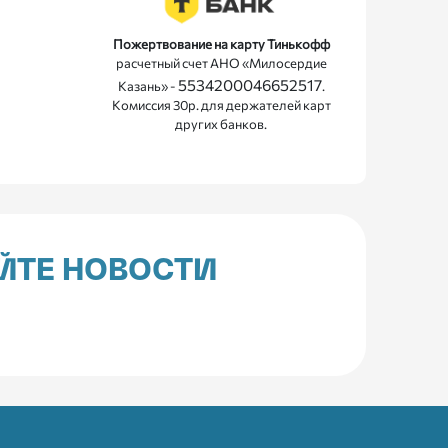
Пожертвование на карту Тинькофф
расчетный счет АНО «Милосердие
5534200046652517
Казань» -
.
Комиссия 30р. для держателей карт
других банков.
ЙТЕ НОВОСТИ