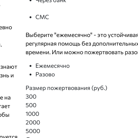
о
СМС
евно
Выберите "ежемесячно" - это устойчивая
регулярная помощь без дополнительных
.
времени. Или можно пожертвовать разо
Ежемесячно
 знают
Разово
знь и
Размер пожертвования (руб.)
300
е на
500
тает
1000
тобы
2000
5000
руется