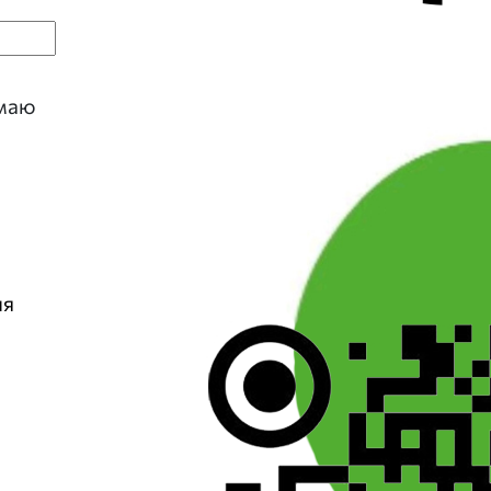
имаю
ия