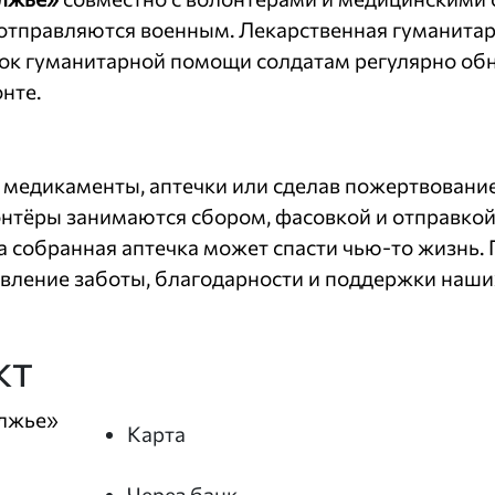
отправляются военным. Лекарственная гуманита
сок гуманитарной помощи солдатам регулярно обн
нте.
в медикаменты, аптечки или сделав пожертвовани
онтёры занимаются сбором, фасовкой и отправко
а собранная аптечка может спасти чью-то жизнь.
явление заботы, благодарности и поддержки наши
кт
олжье»
Карта
Через банк