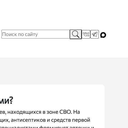
ми?
в, находящихся в зоне СВО. На
их, антисептиков и средств первой
специалистами формирует аптечки и