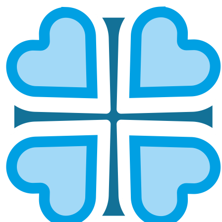
Подписаться
ДОБРОВОЛЬЦЫ В ЦЕРКОВЬ
Зачем нужны добровольцы в
церковь?
Добровольцы в церкви — это люди, которые
помогают священникам и прихожанам в делах
милосердия, благоустройстве храмов и
социальной работе. Их участие делает
возможным проведение приходских
мероприятий, благотворительных акций и
доставку гуманитарной помощи нуждающимся.
Волонтёры в храмах помогают престарелым,
инвалидам, семьям с детьми, участвуют в сборе