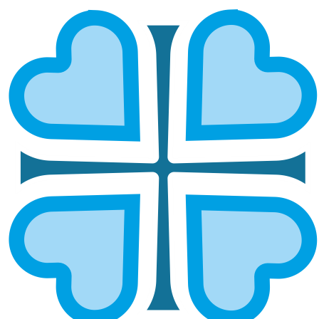
Подписаться
БЛАГОТВОРИТЕЛЬНАЯ ПОМОЩЬ
ПРОДУКТАМИ
Какая нам нужна
благотворительная помощь
продуктами?
Благотворительная помощь продуктами — один
из самых востребованных видов поддержки для
нуждающихся. Продукты питания необходимы
пожилым, инвалидам, многодетным и
малоимущим семьям, которые не всегда могут
позволить себе полноценное питание. Мы
принимаем продукты длительного хранения: