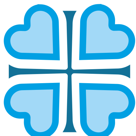
Подписаться
БЛАГОТВОРИТЕЛЬНАЯ ПОМОЩЬ
ПОЖИЛЫМ ЛЮДЯМ
Какая бывает благотворительная
помощь пожилым людям?
Благотворительная помощь пожилым людям
включает широкий спектр поддержки — от
доставки продуктов и лекарств до общения и
сопровождения. Одинокие пенсионеры и
маломобильные люди часто нуждаются не
только в материальной, но и в душевной помощи.
Гуманитарная помощь пенсионерам включает
наборы с продуктами, одеждой, средствами