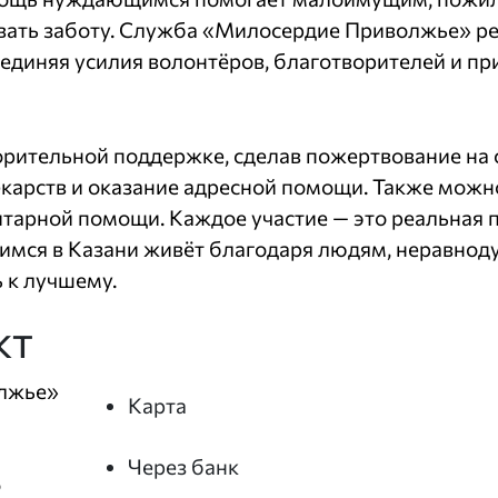
овать заботу. Служба «Милосердие Приволжье» ре
иняя усилия волонтёров, благотворителей и пр
орительной поддержке, сделав пожертвование на 
екарств и оказание адресной помощи. Также можн
тарной помощи. Каждое участие — это реальная по
мся в Казани живёт благодаря людям, неравнод
 к лучшему.
кт
олжье»
Карта
Через банк
о