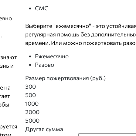
СМС
евно
Выберите "ежемесячно" - это устойчивая
регулярная помощь без дополнительных
.
времени. Или можно пожертвовать разо
Ежемесячно
 знают
Разово
знь и
Размер пожертвования (руб.)
300
е на
500
тает
1000
тобы
2000
5000
руется
Другая сумма
ётом,