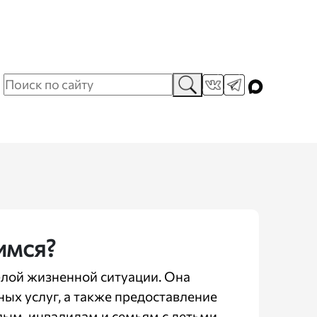
имся?
лой жизненной ситуации. Она
ых услуг, а также предоставление
м, инвалидам и семьям с детьми