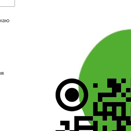
имаю
ия