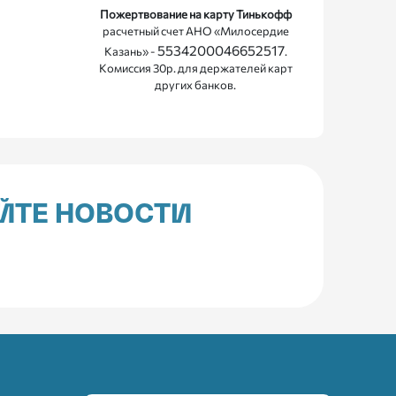
Пожертвование на карту Тинькофф
расчетный счет АНО «Милосердие
5534200046652517
Казань» -
.
Комиссия 30р. для держателей карт
других банков.
ЙТЕ НОВОСТИ