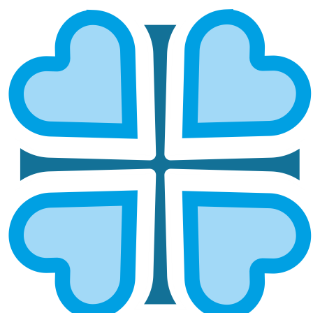
Подписаться
БЛАГОТВОРИТЕЛЬНАЯ ПОМОЩЬ
МАЛОИМУЩИМ
Какая бывает благотворительная
помощь малоимущим?
Благотворительная помощь малоимущим — это
поддержка семей и одиноких людей,
оказавшихся в сложных жизненных
обстоятельствах. Она включает предоставление
продуктов, одежды, лекарств, оплату лечения,
коммунальных услуг и временного жилья.
Гуманитарная помощь малоимущим помогает
удовлетворить самые насущные потребности и