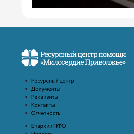
Ресурcный центр
Документы
Реквизиты
Контакты
Отчетность
Епархии ПФО
Новости