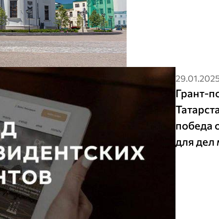
29.01.202
Грант-п
Татарст
победа 
для дел